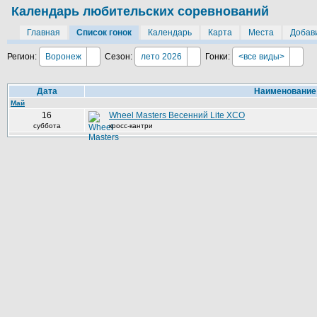
Календарь любительских соревнований
Главная
Список гонок
Календарь
Карта
Места
Добави
Регион:
Воронеж
Сезон:
лето 2026
Гонки:
<все виды>
Дата
Наименование
Май
16
Wheel Masters Весенний Lite XCO
суббота
кросс-кантри