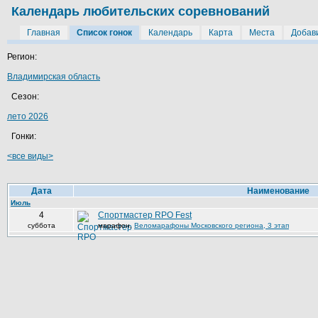
Календарь любительских соревнований
Главная
Список гонок
Календарь
Карта
Места
Добави
Регион:
Владимирская область
Сезон:
лето 2026
Гонки:
<все виды>
Дата
Наименование
Июль
4
Спортмастер RPO Fest
суббота
марафон
,
Веломарафоны Московского региона, 3 этап