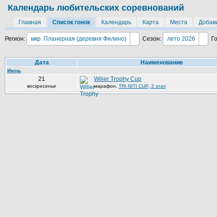
Календарь любительских соревнований
Главная
Список гонок
Календарь
Карта
Места
Добави
Регион:
мкр. Планерная (деревня Филино)
Сезон:
лето 2026
Г
Дата
Наименование
Июнь
21
Wilier Trophy Cup
воскресенье
марафон
,
TRI NITI CUP, 3 этап