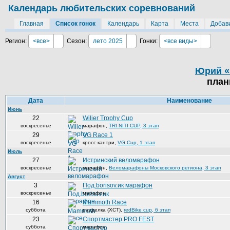
Календарь любительских соревнований
Главная
Список гонок
Календарь
Карта
Места
Добави
Регион:
<все>
Сезон:
лето 2025
Гонки:
<все виды>
Юрий «
план
Дата
Наименование
Июнь
22
Wilier Trophy Cup
воскресенье
марафон
,
TRI NITI CUP, 3 этап
29
VG Race 1
воскресенье
кросс-кантри
,
VG Cup, 1 этап
Июль
27
Истринский веломарафон
воскресенье
марафон
,
Веломарафоны Московского региона, 3 этап
Август
3
Под.borisov.ик марафон
воскресенье
марафон
16
Mammoth Race
суббота
разделка (XCT)
,
redBike cup, 6 этап
23
Спортмастер PRO FEST
суббота
марафон