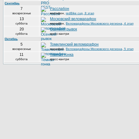
Сентябрь
7
Расслабон
воскресенье
марафон
,
redBike cup, 8 этап
13
Московский веломарафон
суббота
марафон
,
Веломарафоны Московского региона, 4 этап
20
Осенний рывок
суббота
кросс-кантри
Октябрь
5
Томилинский веломарафон
воскресенье
марафон
,
Веломарафоны Московского региона, 5 этап
11
Тёмная гонка
суббота
кросс-кантри