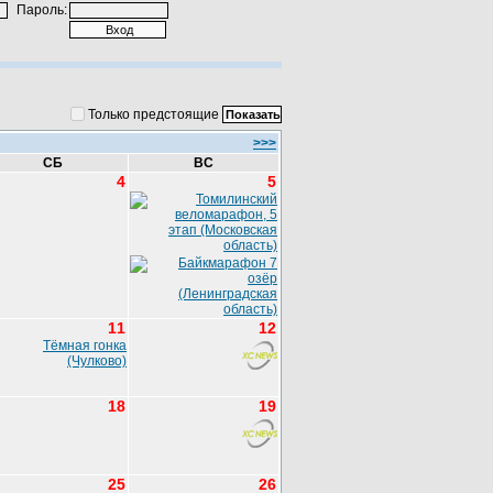
Пароль:
Только предстоящие
>>>
СБ
ВС
4
5
11
12
18
19
25
26