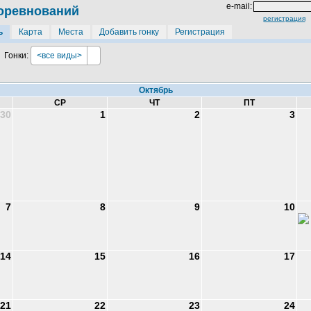
e-mail:
оревнований
регистрация
ь
Карта
Места
Добавить гонку
Регистрация
Гонки:
<все виды>
Октябрь
СР
ЧТ
ПТ
30
1
2
3
7
8
9
10
14
15
16
17
21
22
23
24