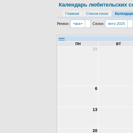
Календарь любительских с
Главная
Список гонок
Календар
Регион:
<все>
Сезон:
лето 2025
<<<
ПН
ВТ
29
6
13
20