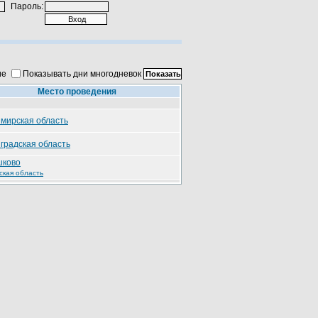
Пароль:
ие
Показывать дни многодневок
Место проведения
мирская область
градская область
шково
ская область