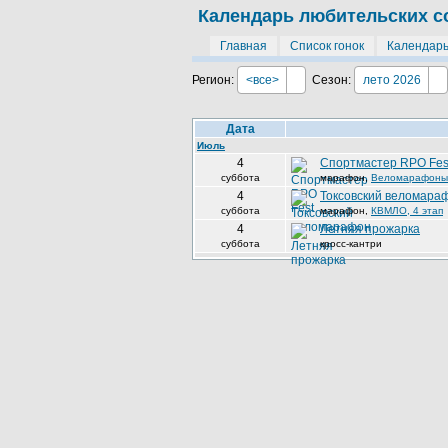
Календарь любительских с
Главная
Список гонок
Календар
Регион:
<все>
Сезон:
лето 2026
Дата
Июль
4
Спортмастер RPO Fes
суббота
марафон
,
Веломарафоны М
4
Токсовский веломара
суббота
марафон
,
КВМЛО, 4 этап
4
Летняя прожарка
суббота
кросс-кантри