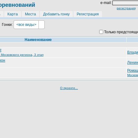
e-mail:
оревнований
регистрация
ь
Карта
Места
Добавить гонку
Регистрация
Гонки:
<все виды>
Только предстоящ
Наименование
t
Влади
осковского региона, 3 этап
фон
Ленин
Рома
Москов
О проекте...