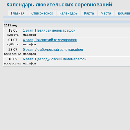
Календарь любительских соревнований
Главная
Список гонок
Календарь
Карта
Места
Добави
2023 год
13.05
1 этап, Петяярви веломарафон
суббота
марафон
01.07
4 этап, Токсовский веломарафон
суббота
марафон
23.07
5 этап, Лемболовский веломарафон
воскресенье
марафон
10.09
6 этап, Цвелодубовский веломарафон
воскресенье
марафон