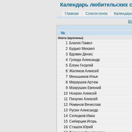
Календарь любительских 
Главная
Список гонок
Календар
Вс
№
Элита (мужчины)
1
Благих Павел
2
Будько Михаил
3
Вдовин Денис
4
Гулида Александр
5
Ёлгин Георгий
6
Жиляков Алексей
7
Меньшиков Илья
8
Меркушев Артем
9
Мокрушин Евгений
10
Нохрин Алексей
11
Пичугин Алексей
12
Романов Вячеслав
13
Русин Александр
14
Селедков Иван
15
Сибирцев Игорь
16
Сташок Юрий