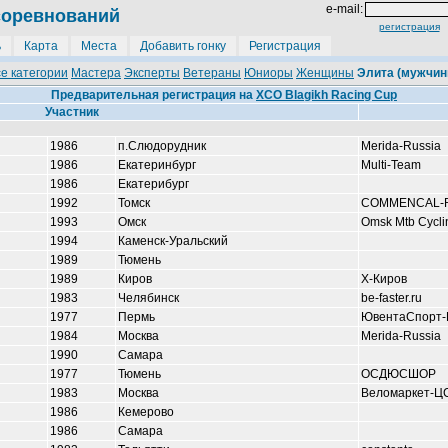
e-mail:
соревнований
регистрация
ь
Карта
Места
Добавить гонку
Регистрация
е категории
Мастера
Эксперты
Ветераны
Юниоры
Женщины
Элита (мужчин
Предварительная регистрация на
XCO Blagikh Racing Cup
Участник
1986
п.Слюдорудник
Merida-Russia
1986
Екатеринбург
Multi-Team
1986
Екатерибург
1992
Томск
COMMENCAL-
1993
Омск
Omsk Mtb Cycl
1994
Каменск-Уральский
1989
Тюмень
1989
Киров
Х-Киров
1983
Челябинск
be-faster.ru
1977
Пермь
ЮвентаСпорт-
1984
Москва
Merida-Russia
1990
Cамара
1977
Тюмень
ОСДЮСШОР
1983
Москва
Веломаркет-Ц
1986
Кемерово
1986
Самара