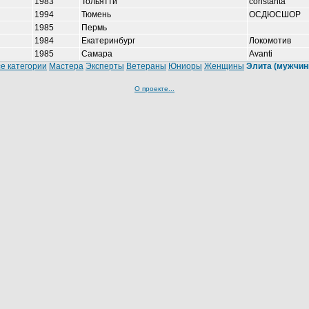
1983
Тольятти
constanta
1994
Тюмень
ОСДЮСШОР
1985
Пермь
1984
Екатеринбург
Локомотив
1985
Самара
Avanti
е категории
Мастера
Эксперты
Ветераны
Юниоры
Женщины
Элита (мужчин
О проекте...