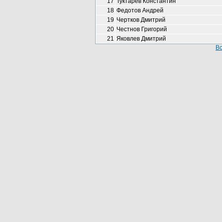
17
Туктарев Константин
18
Федотов Андрей
19
Чертков Дмитрий
20
Честнов Григорий
21
Яковлев Дмитрий
Вс