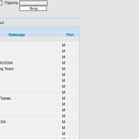
Пароль:
ы)
Команда
Пол
М
М
М
RUSSIA
М
ing Team
М
М
М
М
М
Пермь
М
М
М
М
СКА
М
М
М