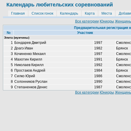
Календарь любительских соревнований
Главная
Список гонок
Календарь
Карта
Места
Добави
Все категории
Юниоры
Женщин
Предварительная регистрация 
№
Участник
Элита (мужчины)
1
Бондарев Дмитрий
1997
Смоленс
2
Доагэ Иван
1982
Брянск
3
Кочиненко Михаил
1997
Смоленс
4
Махотин Кирилл
1991
Брянск
5
Николаев Кирилл
1992
Смоленс
6
Простаков Андрей
1984
Брянск
7
Силко Юрий
1986
Смоленс
8
Солонников Руслан
1990
Смоленс
9
Степаненков Денис
1987
Смоленс
Все категории
Юниоры
Женщин