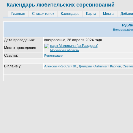
Календарь любительских соревнований
Главная
Список гонок
Календарь
Карта
Места
Добави
Рубле
Веломарафоны
Дата проведения:
воскресенье, 28 апреля 2024 года
парк Малевича (ст.Раздоры)
Место проведения:
Московская область
Ссылки:
Регистрация
В плане у:
Алексей «RedCat» Ж.
,
Дмитрий «Airhunter» Карпов
,
Светла