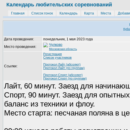
Календарь любительских соревнований
Главная
Список гонок
Календарь
Карта
Места
Добави
Кубо
Дата проведения:
понедельник, 1 мая 2023 года
Чулково
Место проведения:
Московская область
Регистрация
Список участников
Протокол Лайт (абсолют)
Ссылки:
Протокол Лайт (по группам)
Протокол Спорт (абсолют)
Протокол Спорт (по группам)
Лайт, 60 минут. Заезд для начинающ
Спорт, 90 минут. Заезд для опытных
баланс из техники и флоу.
Место старта: песчаная поляна в це