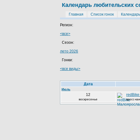
Календарь любительских с
Главная
Список гонок
Календар
Регион:
<все>
Сезон:
лето 2026
Гонки:
<все виды>
Дата
Июль
12
redBik
воскресенье
кросс-ка