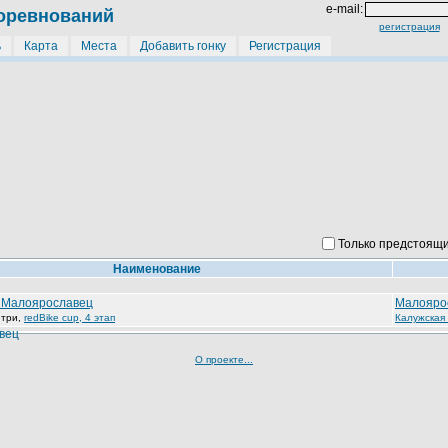
e-mail:
оревнований
регистрация
ь
Карта
Места
Добавить гонку
Регистрация
Только предстоящ
Наименование
e Малоярославец
Малояро
нтри
,
redBike cup, 4 этап
Калужская
О проекте...