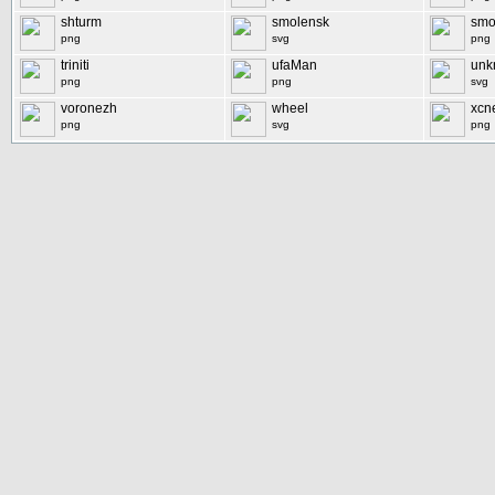
shturm
smolensk
smo
png
svg
png
triniti
ufaMan
unk
png
png
svg
voronezh
wheel
xcn
png
svg
png