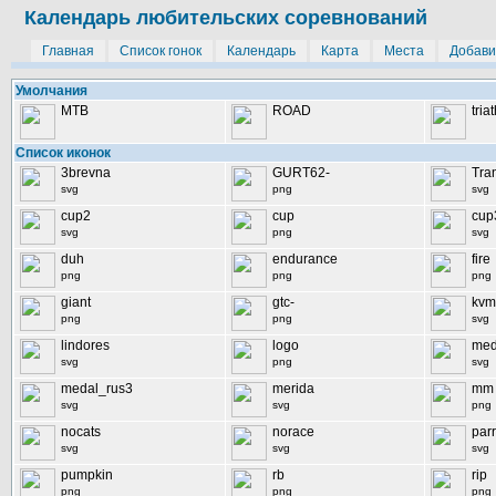
Календарь любительских соревнований
Главная
Список гонок
Календарь
Карта
Места
Добави
Умолчания
MTB
ROAD
tria
Список иконок
3brevna
GURT62-
Tra
svg
png
svg
cup2
cup
cup
svg
png
svg
duh
endurance
fire
png
png
png
giant
gtc-
kvm
png
png
svg
lindores
logo
med
svg
png
svg
medal_rus3
merida
mm
svg
svg
png
nocats
norace
parr
svg
svg
svg
pumpkin
rb
rip
png
png
png