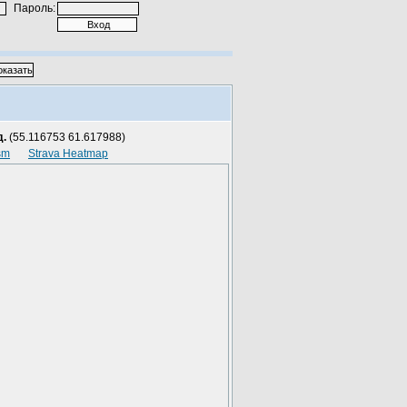
Пароль:
д.
(55.116753 61.617988)
sm
Strava Heatmap