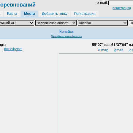
e-mail:
соревнований
регистрация
ь
Карта
Места
Добавить гонку
Регистрация
Копейск
Челябинская область
годы
55°07′ с.ш. 61°37′04″ в.
darksky.net
Я.map
gmap
o