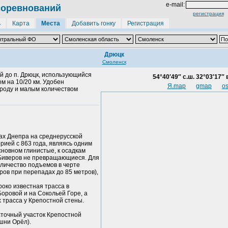
e-mail:
соревнований
регистрация
ь
Карта
Места
Добавить гонку
Регистрация
Дрюцк
Смоленск
ой до п. Дрюцк, использующийся
54°40′49″ с.ш. 32°03′17″ в
м на 10/20 км. Удобен
Я.map
gmap
o
ороду и малым количеством
ах Днепра на среднерусской
ией с 863 года, являясь одним
сновном глинистые, к осадкам
 Биверов не превращающиеся. Для
оличество подъемов в черте
ров при перепадах до 85 метров),
роко известная трасса в
оровой и на Сокольей Горе, а
 трасса у Крепостной стены.
сточный участок Крепостной
шни Орёл).