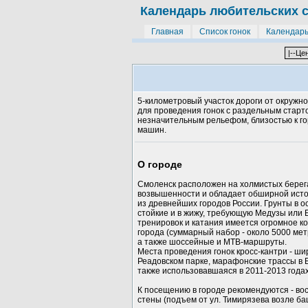
Календарь любительских 
Главная
Список гонок
Календар
5-километровый участок дороги от окружн
для проведения гонок с раздельным старто
незначительным рельефом, близостью к г
машин.
О городе
Смоленск расположен на холмистых берег
возвышенности и обладает обширной истор
из древнейших городов России. Грунты в о
стойкие и в жижу, требующую Медузы или
тренировок и катания имеется огромное к
города (суммарный набор - около 5000 мет
а также шоссейные и MTB-маршруты.
Места проведения гонок кросс-кантри - ши
Реадовском парке, марафонские трассы в Б
также использовавшаяся в 2011-2013 годах
К посещению в городе рекомендуются - во
стены (подъем от ул. Тимирязева возле ба