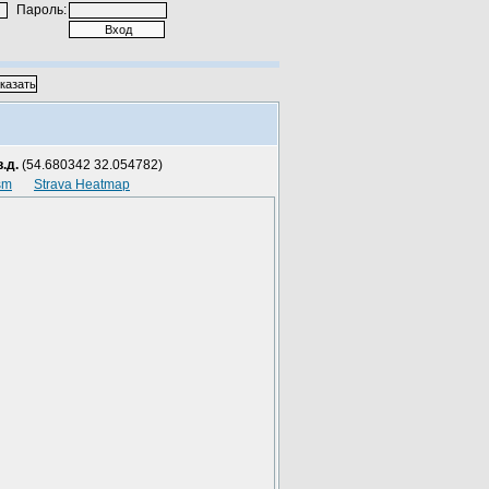
Пароль:
.д.
(54.680342 32.054782)
sm
Strava Heatmap